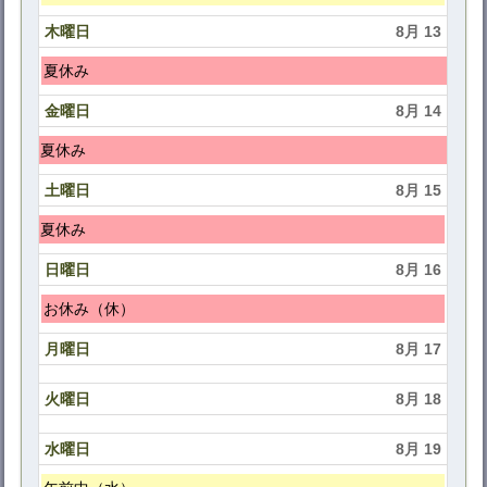
月
曜
木曜日
8月 13
11th
日,
2026
8
木
夏休み
月
曜
金曜日
8月 14
12th
日,
2026
8
木
夏休み
月
曜
土曜日
8月 15
13th
日,
2026
8
木
夏休み
月
曜
日曜日
8月 16
13th
日,
2026
8
日
お休み（休）
月
曜
月曜日
8月 17
13th
日,
2026
8
火曜日
8月 18
月
16th
水曜日
8月 19
2026
水