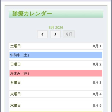
診療カレンダー
8月 2026
今日
土曜日
8月 1
土
午前中（土）
曜
日曜日
8月 2
日,
8
日
お休み（休）
月
曜
月曜日
8月 3
1st
日,
2026
8
火曜日
8月 4
月
2nd
水曜日
8月 5
2026