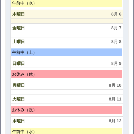
水
午前中（水）
曜
木曜日
8月 6
日,
8
金曜日
8月 7
月
5th
土曜日
8月 8
2026
土
午前中（土）
曜
日曜日
8月 9
日,
8
日
お休み（休）
月
曜
月曜日
8月 10
8th
日,
2026
8
火曜日
8月 11
月
火
9th
お休み（祝）
曜
2026
水曜日
8月 12
日,
8
水
午前中（水）