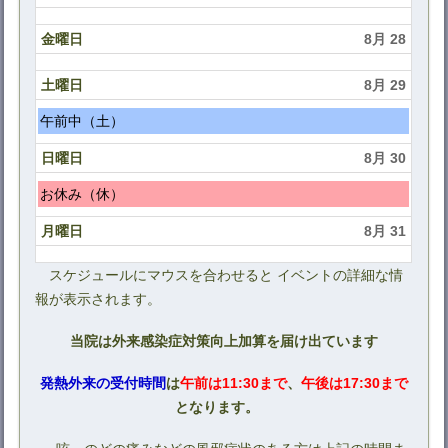
日,
8
金曜日
8月 28
月
26th
土曜日
8月 29
2026
土
午前中（土）
曜
日曜日
8月 30
日,
8
日
お休み（休）
月
曜
月曜日
8月 31
29th
日,
2026
8
スケジュールにマウスを合わせると イベントの詳細な情
月
報が表示されます。
30th
2026
当院は外来感染症対策向上加算を届け出ています
発熱外来の受付時間
は
午前は11:30まで
、
午後は17:30まで
となります。