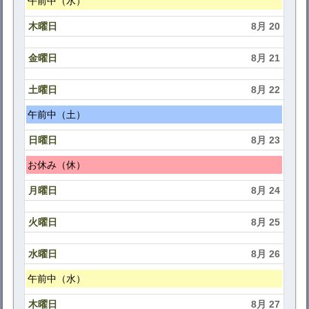
午前中（水）
曜
木曜日
8月 20
日,
8
金曜日
8月 21
月
19th
土曜日
8月 22
2026
土
午前中（土）
曜
日曜日
8月 23
日,
8
日
お休み（休）
月
曜
月曜日
8月 24
22nd
日,
2026
8
火曜日
8月 25
月
23rd
水曜日
8月 26
2026
水
午前中（水）
曜
木曜日
8月 27